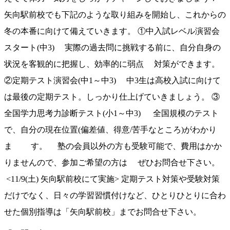
矢向駅前校でも下記のような取り組みを開始し、これからの
冬の本番に向けて備えていきます。 ①中入試レベル演習会
スタート(中3) 実際の過去問に挑戦する前に、自分自身の
状況を客観的に把握し、効率的に弱点 対策ができます。
②定期テスト演習会(中1～中3) 中3生は高校入試に向けて
は最後の定期テスト。しっかり仕上げていきましょう。 ③
全国学力思考力診断テスト(小1～中3) 全国規模のテスト
で、自分の現在位置(偏差値、得意/苦手なところ)がわかり
ま す。 塾の会員以外の方も受験可能で、費用はかか
りませんので、参加ご希望の方は ぜひお問合せ下さい。
<11/9(土) 矢向駅前校にて実施> 定期テスト対策や受験対策
だけでなく、日々の学習習慣付けなど、ひとりひとりに合わ
せた個別指導は「矢向駅前校」までお問合せ下さい。