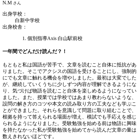
N.M
さん
出身学校
：
白新中学校
出身校舎
：
個別指導Axis 白山駅前校
一年間でどんだけ読んだ？！
もともと私は国語が苦手で、文章を読むこと自体に抵抗があ
りました。そこでアクシスの国語を受けることにし、強制的
にでも文章に触れる機会を増やしました。最初は大変でした
が、継続していくうちに少しずつ内容が理解できるようにな
り、気づけば物語を読むこと自体を楽しめるようになってい
ました。また、授業では学校ではあまり教わらないような、
設問の解き方のコツや本文の読み取り方の工夫なども学ぶこ
とができました。それらを意識して問題に取り組むことで、
根拠を持って答えられる場面が増え、模試でも手応えを感じ
られるようになりました。受験勉強を始める前は物語に興味
を持たなかった私が受験勉強を始めてから読んだ文章の量は
数えきれないほどです。