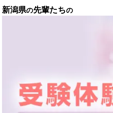
新潟県
先輩たち
の
の