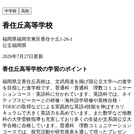
中学校
高校
香住丘高等学校
福岡県福岡市東区香住ケ丘1-26-1
公立
福岡県
2026年7月27日
更新
香住丘高等学校の
学習のポイント
福岡県立香住丘高校は、文武両道を掲げ国公立大学への進学
を目指した進学校です。普通科・普通科 理数コミュニケー
ションコース・英語科に分かれています。英語科では、ネイ
ティブスピーカーとの研修・海外語学研修や英検合格・
TOEICの取得などによる実践的な英語4技能を伸ばすカリ
キュラムで大きく英語力を高めています。また数学など他教
科の大学受験指導も充実しており多くの生徒が文系国公立大
学合格に合格しています。普通科 理数コミュニケーション
コースでは、探究活動や研究発表を通して培ったプレゼン