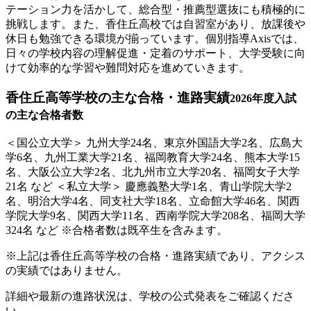
テーション力を活かして、総合型・推薦型選抜にも積極的に
挑戦します。また、香住丘高校では自習室があり、放課後や
休日も勉強できる環境が揃っています。個別指導Axisでは、
日々の学校内容の理解促進・定着のサポート、大学受験に向
けて効率的な学習や難問対応を進めていきます。
香住丘高等学校の
主な合格・進路実績
2026年度入試
の主な合格者数
＜国公立大学＞ 九州大学24名、東京外国語大学2名、広島大
学6名、九州工業大学21名、福岡教育大学24名、熊本大学15
名、大阪公立大学2名、北九州市立大学20名、福岡女子大学
21名 など ＜私立大学＞ 慶應義塾大学1名、青山学院大学2
名、明治大学4名、同支社大学18名、立命館大学46名、関西
学院大学9名、関西大学11名、西南学院大学208名、福岡大学
324名 など ※合格者数は既卒生を含みます。
※上記は香住丘高等学校の合格・進路実績であり、アクシス
の実績ではありません。
詳細や最新の進路状況は、学校の公式発表をご確認くださ
い。