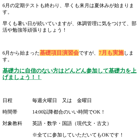
6
月の定期テストも終わり、早くも来月は夏休みが始まりま
す。
早くも暑い日が続いていますが、体調管理に気をつけて、部
活や勉強等頑張りましょう！
基礎項目演習会
7
月も実施
6
月から始まった
ですが、
しま
す。
基礎力に自信のない方はどんどん参加して基礎力を上
げましょう！！
日程 毎週火曜日 又は 金曜日
時間帯
14:00
以降都合のいい時間で
OK
！
対象教科 英語・数学・国語（現代文・古文）
※全てに参加していただいても
OK
です！