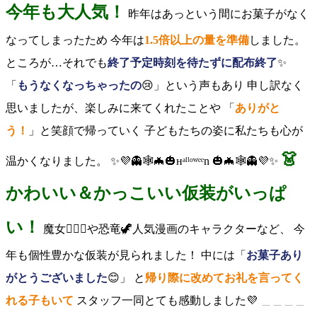
今年も大人気！
昨年はあっという間にお菓子がなく
なってしまったため 今年は
1.5倍以上の量を準備
しました。
ところが…それでも
終了予定時刻を待たずに配布終了
✨
「
もうなくなっちゃったの
😢」という声もあり 申し訳なく
思いましたが、楽しみに来てくれたことや 「
ありがと
う！
」と笑顔で帰っていく 子どもたちの姿に私たちも心が
👗
温かくなりました。
✨💜👻🕸🦇🎃ʜᵃˡˡᵒʷᵉᵉn 🎃🦇🕸👻💜✨
かわいい＆かっこいい仮装がいっぱ
い！
魔女🧙🏻‍♀️や恐竜🦖人気漫画のキャラクターなど、 今
年も個性豊かな仮装が見られました！ 中には「
お菓子あり
がとうございました
😊」 と
帰り際に改めてお礼を言ってく
れる子もいて
スタッフ一同とても感動しました💜
＿＿＿＿