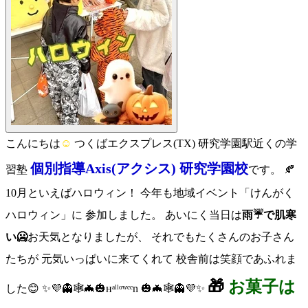
こんにちは
☺
つくばエクスプレス(TX) 研究学園駅近くの学
個別指導Axis
(
アクシス)
研究学園校
習塾
です。 🍂
10月といえばハロウィン！ 今年も地域イベント「けんがく
ハロウィン」に 参加しました。 あいにく当日は
雨☔で肌寒
い🥶
お天気となりましたが、 それでもたくさんのお子さん
たちが 元気いっぱいに来てくれて 校舎前は笑顔であふれま
🎁
お菓子は
した😊 ✨💜👻🕸🦇🎃ʜᵃˡˡᵒʷᵉᵉn 🎃🦇🕸👻💜✨