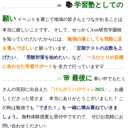
📚
学習塾としての
＿＿＿＿＿＿＿＿＿＿＿＿
✏️
願い
イベントを通じて地域の皆さんとつながれることは
本当に嬉しいことです。 そして、せっかくAxis研究学園校
を知っていただいたからには、
勉強の場としても気軽に足
を運んでほしい
と願っています。 「
定期テストの点数を上
げたい
」 「
受験対策を始めたい
」など、
一人ひとりの目標
に合わせた学習サポート
を 全力で行っています💡
＿＿＿＿
🌸 最後に
＿＿＿＿＿＿＿＿＿＿＿＿✏️
寒い中でもたく
さんの笑顔に出会えた 「
けんがくハロウィン
2025
」。 お越
しくださった皆さま、 本当にありがとうございました！ こ
の秋は勉強でも
「できた！」を 一緒に積み重ねていきま
しょう。
無料体験授業も受付中ですので、 ぜひお気軽にお
問い合わせください✨