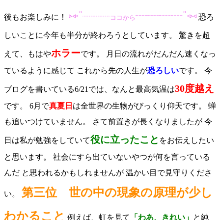
⑅∙˚┈┈┈┈
┈┈┈┈˚∙⑅
後もお楽しみに！
恐ろ
ココから
しいことに今年も半分が終わろうとしています。 驚きを超
ホラー
えて、もはや
です。 月日の流れがだんだん速くなっ
ているように感じて これから先の人生が
恐ろしい
です。 今
30度越え
ブログを書いている6/21では、なんと最高気温は
です。 6月で
真夏日
は全世界の生物がびっくり仰天です。 蝉
も追いつけていません。 さて前置きが長くなりましたが 今
役に立ったこと
日は私が勉強をしていて
をお伝えしたい
と思います。 社会にすら出ていないやつが何を言っている
んだ と思われるかもしれませんが 温かい目で見守りくださ
第三位
世の中の現象の原理が少し
い。
わかること
例えば、虹を見て
「わあ、きれい」
と純