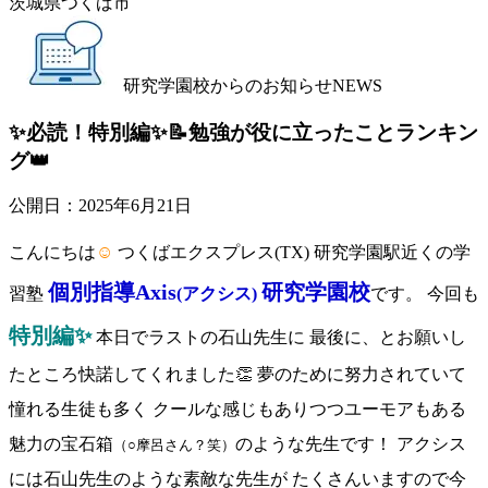
茨城県つくば市
研究学園校からのお知らせ
NEWS
✨必読！特別編✨📝勉強が役に立ったことランキン
グ👑
公開日：
2025年6月21日
こんにちは
☺
つくばエクスプレス(TX) 研究学園駅近くの学
個別指導Axis
研究学園校
習塾
(アクシス)
です。 今回も
特別編✨
本日でラストの石山先生に 最後に、とお願いし
たところ快諾してくれました👏 夢のために努力されていて
憧れる生徒も多く クールな感じもありつつユーモアもある
魅力の宝石箱
のような先生です！ アクシス
（○摩呂さん？笑）
には石山先生のような素敵な先生が たくさんいますので今