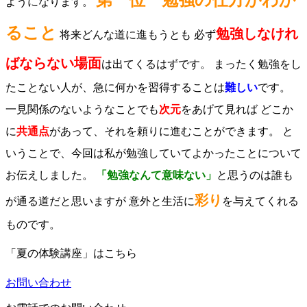
第一位 勉強の仕方がわか
ようになります。
ること
勉強しなけれ
将来どんな道に進もうとも 必ず
ばならない場面
は出てくるはずです。 まったく勉強をし
たことない人が、急に何かを習得することは
難しい
です。
一見関係のないようなことでも
次元
をあげて見れば どこか
に
共通点
があって、それを頼りに進むことができます。 と
いうことで、今回は私が勉強していてよかったことについて
お伝えしました。
「勉強なんて意味ない」
と思うのは誰も
彩り
が通る道だと思いますが 意外と生活に
を与えてくれる
ものです。
「夏の体験講座」はこちら
お問い合わせ