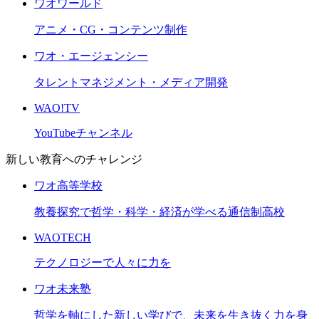
ワオワールド
アニメ・CG・コンテンツ制作
ワオ・エージェンシー
タレントマネジメント・メディア開発
WAO!TV
YouTubeチャンネル
新しい教育へのチャレンジ
ワオ高等学校
教養探究で哲学・科学・経済が学べる通信制高校
WAOTECH
テクノロジーで人々に力を
ワオ未来塾
哲学を軸にした新しい学びで、未来を生き抜く力を身