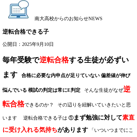
南大高校からのお知らせ
NEWS
逆転合格できる子
公開日：
2025年9月10日
毎年受験で
逆転合格
する生徒が必ずい
ます
合格に必要な内申点が足りていない
偏差値が伸び
逆
悩んでいる
模試の判定は常にE判定
そんな生徒がなぜ
転合格
できるのか？ その辺りを紐解いていきたいと思
まず勉強に対して
素直
います 逆転合格できる子は
①
に受け入れる気持ち
があります
「いついつまでにこ