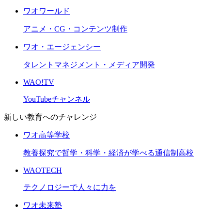
ワオワールド
アニメ・CG・コンテンツ制作
ワオ・エージェンシー
タレントマネジメント・メディア開発
WAO!TV
YouTubeチャンネル
新しい教育へのチャレンジ
ワオ高等学校
教養探究で哲学・科学・経済が学べる通信制高校
WAOTECH
テクノロジーで人々に力を
ワオ未来塾