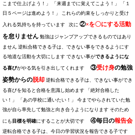
こまで仕上げよう！」 「来週までに覚えてこよう！」 「１
日５ページは進めよう！」 これらの約束をしっかりと受け
②
×を〇にする活動
入れる気持ちを持っています 次に
を怠りません
勉強はジャンプアップできるものではあり
ません 逆転合格できる子は、できない事をできるようにす
る地道な活動を大切にします できない事が
できるようにな
③
受け身
の勉強
る喜び
がやる気を引き出してくれます
姿勢からの
脱却
逆転合格できる子は、できない事ができ
る喜びを知ると合格を意識し始めます 「絶対合格した
い！」 「あの学校に通いたい！」 今までやらされていた勉
強が自ら率先して勉強と向き合うようになります そのため
④毎日の
報告会
にも
目標を明確
にすることが大切です
逆転合格できる子は、今日の学習状況を報告できる子です