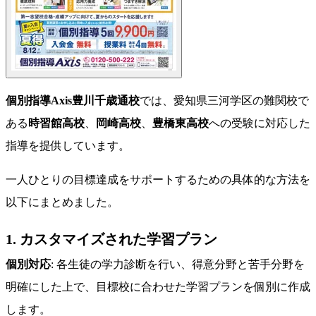
個別指導Axis豊川千歳通校
では、愛知県三河学区の難関校で
ある
時習館高校
、
岡崎高校
、
豊橋東高校
への受験に対応した
指導を提供しています。
一人ひとりの目標達成をサポートするための具体的な方法を
以下にまとめました。
1. カスタマイズされた学習プラン
個別対応
: 各生徒の学力診断を行い、得意分野と苦手分野を
明確にした上で、目標校に合わせた学習プランを個別に作成
します。