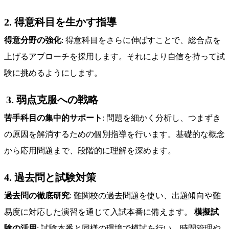
2. 得意科目を生かす指導
得意分野の強化
: 得意科目をさらに伸ばすことで、総合点を
上げるアプローチを採用します。それにより自信を持って試
験に挑めるようにします。
3. 弱点克服への戦略
苦手科目の集中的サポート
: 問題を細かく分析し、つまずき
の原因を解消するための個別指導を行います。基礎的な概念
から応用問題まで、段階的に理解を深めます。
4. 過去問と試験対策
過去問の徹底研究
: 難関校の過去問題を使い、出題傾向や難
易度に対応した演習を通じて入試本番に備えます。
模擬試
験の活用
: 試験本番と同様の環境で模試を行い、時間管理や