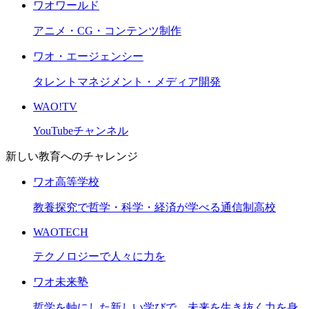
ワオワールド
アニメ・CG・コンテンツ制作
ワオ・エージェンシー
タレントマネジメント・メディア開発
WAO!TV
YouTubeチャンネル
新しい教育へのチャレンジ
ワオ高等学校
教養探究で哲学・科学・経済が学べる通信制高校
WAOTECH
テクノロジーで人々に力を
ワオ未来塾
哲学を軸にした新しい学びで、未来を生き抜く力を身