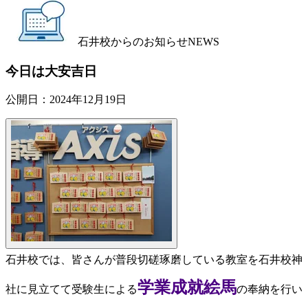
石井校からのお知らせ
NEWS
今日は大安吉日
公開日：
2024年12月19日
石井校では、皆さんが普段切磋琢磨している教室を石井校神
学業成就絵馬
社に見立てて
受験生
による
の奉納を行い