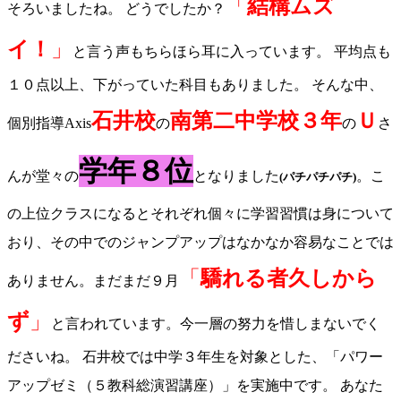
「
結構ムズ
そろいましたね。 どうでしたか？
イ！
」
と言う声もちらほら耳に入っています。 平均点も
１０点以上、下がっていた科目もありました。 そんな中、
石井校
南第二中学校３年
Ｕ
個別指導Axis
の
の
さ
学年８位
んが堂々の
となりました
。こ
(パチパチパチ)
の上位クラスになるとそれぞれ個々に学習習慣は身について
おり、その中でのジャンプアップはなかなか容易なことでは
「
驕れる者久しから
ありません。まだまだ９月
ず
」
と言われています。今一層の努力を惜しまないでく
ださいね。 石井校では中学３年生を対象とした、「パワー
アップゼミ（５教科総演習講座）」を実施中です。 あなた