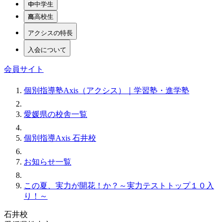
中学生
高校生
アクシスの特長
入会について
会員サイト
個別指導塾Axis（アクシス）｜学習塾・進学塾
愛媛県の校舎一覧
個別指導Axis 石井校
お知らせ一覧
この夏、実力が開花！か？～実力テストトップ１０入
り！～
石井校