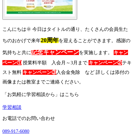
こんにちは🌞 今日はタイトルの通り、たくさんの会員生た
20周年
ちのおかげで来年
を迎えることができます。感謝の
記念キャンペーン
気持ちと共に
を実施します。
キャン
ペーン①
授業料半額 入会月～3月まで
キャンペーン②
テキ
スト無料
キャンペーン③
入会金免除 など 詳しくは添付の
画像または教室までご連絡ください。
「お気軽に学習相談から」はこちら
学習相談
お電話でのお問い合わせ
089-917-6080