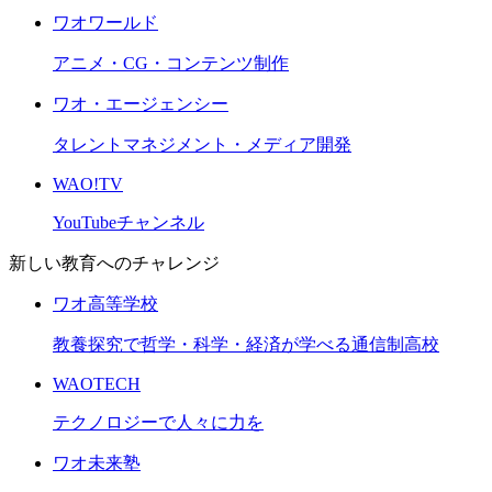
ワオワールド
アニメ・CG・コンテンツ制作
ワオ・エージェンシー
タレントマネジメント・メディア開発
WAO!TV
YouTubeチャンネル
新しい教育へのチャレンジ
ワオ高等学校
教養探究で哲学・科学・経済が学べる通信制高校
WAOTECH
テクノロジーで人々に力を
ワオ未来塾