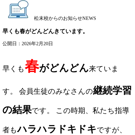
松末校からのお知らせ
NEWS
早くも春がどんどんきています。
公開日：
2026年2月20日
春
がどんどん
早くも
来ていま
継続学習
す。 会員生徒のみなさんの
の結果
です。 この時期、私たち指導
ハラハラドキドキ
者も
ですが、