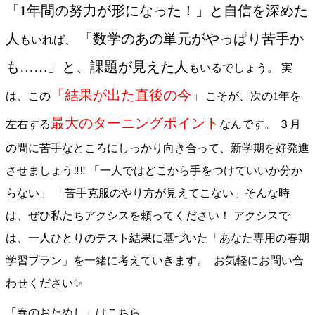
「1年間の努力が形になった！」と自信を深めた
人
「数学のあの単元がやっぱり苦手か
もいれば、
も……」と、課題が見えた人
もいるでしょう。 実
「結果が出た直後の今」
は、この
こそが、次の1年を
最大のターニングポイント
左右する
なんです。 ３月
の間に苦手なところにしっかり向き合って、新学期を好発進
させましょう‼️‼️ 「一人ではどこから手をつけていいか分か
らない」 「苦手克服のやり方が見えてこない」そんな時
は、ぜひ私たちアクシスを頼ってください！ アクシスで
は、一人ひとりのテスト結果に基づいた「あなた専用の春期
学習プラン」を一緒に考えていきます。 お気軽にお問い合
わせください✨
「春のおためし」はこちら