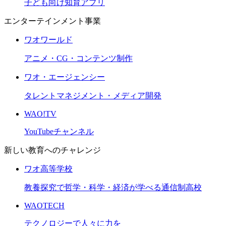
子ども向け知育アプリ
エンターテインメント事業
ワオワールド
アニメ・CG・コンテンツ制作
ワオ・エージェンシー
タレントマネジメント・メディア開発
WAO!TV
YouTubeチャンネル
新しい教育へのチャレンジ
ワオ高等学校
教養探究で哲学・科学・経済が学べる通信制高校
WAOTECH
テクノロジーで人々に力を