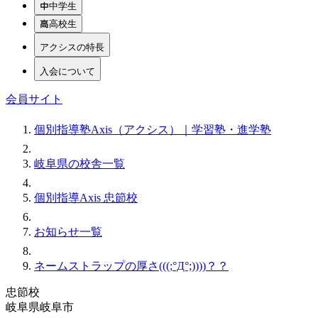
中学生
高校生
アクシスの特長
入会について
会員サイト
個別指導塾Axis（アクシス）｜学習塾・進学塾
岐阜県の校舎一覧
個別指導Axis 忠節校
お知らせ一覧
ネームストラップの厚さ(((;°Д°;))))？？
忠節校
岐阜県岐阜市