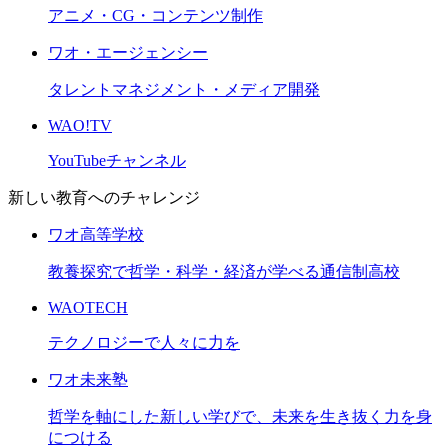
アニメ・CG・コンテンツ制作
ワオ・エージェンシー
タレントマネジメント・メディア開発
WAO!TV
YouTubeチャンネル
新しい教育へのチャレンジ
ワオ高等学校
教養探究で哲学・科学・経済が学べる通信制高校
WAOTECH
テクノロジーで人々に力を
ワオ未来塾
哲学を軸にした新しい学びで、未来を生き抜く力を身
につける