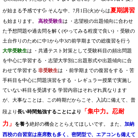
夏期講習
が始まる予感です💦 そんな中、7月1日(火)からは
も始まります。
高校受験生
は ・志望校の出題傾向に合わせ
た予想問題や過去問を解く(やってみる程度で良い) ・受験の
土台作りのために中1から中3の前学期までの総復習を行う
大学受験生
は ・共通テスト対策として受験科目の頻出問題
を中心に学習する ・志望大学別に出題形式や出題傾向に合
わせて学習する
非受験生
は ・前学期までの復習をする ・苦
手科目を中心に問題演習をする ・レギュラー授業で実施し
ていない科目を受講する 学習内容はそれぞれ異なります
が、大事なことは、この時期だからこそ、入試に備えて、普
「集中力。忍耐
段より
長い時間勉強することにより
力」
を養う
絶好の機会ととらえてほしいです。 また、
加納
西校の自習室は座席数も多く、密閉型で、エアコンも備えて