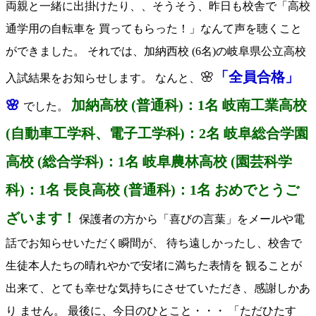
両親と一緒に出掛けたり、、そうそう、昨日も校舎で「高校
通学用の自転車を 買ってもらった！」なんて声を聴くこと
ができました。 それでは、加納西校 (6名)の岐阜県公立高校
🌸
「全員合格」
入試結果をお知らせします。 なんと、
🌸
加納高校 (普通科)：1名 岐南工業高校
でした。
(自動車工学科、電子工学科)：2名 岐阜総合学園
高校 (総合学科)：1名 岐阜農林高校 (園芸科学
科)：1名 長良高校 (普通科)：1名 おめでとうご
ざいます！
保護者の方から「喜びの言葉」をメールや電
話でお知らせいただく瞬間が、 待ち遠しかったし、校舎で
生徒本人たちの晴れやかで安堵に満ちた表情を 観ることが
出来て、とても幸せな気持ちにさせていただき、感謝しかあ
り ません。 最後に、今日のひとこと・・・ 「ただひたす