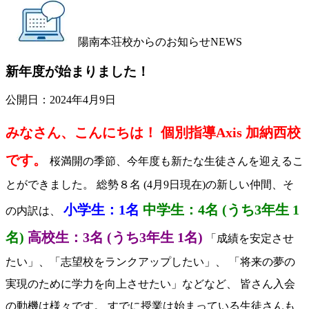
陽南本荘校からのお知らせ
NEWS
新年度が始まりました！
公開日：
2024年4月9日
みなさん、こんにちは！ 個別指導Axis 加納西校
です。
桜満開の季節、今年度も
新たな生徒さん
を迎えるこ
とができました。 総勢８名 (4月9日現在)の新しい仲間、そ
小学生：1名
中学生：4名 (うち3年生 1
の内訳は、
名)
高校生：3名 (うち3年生 1名)
「成績を安定させ
たい」、「志望校をランクアップしたい」、 「将来の夢の
実現のために学力を向上させたい」などなど、 皆さん入会
の動機は様々です。 すでに授業は始まっている生徒さんも