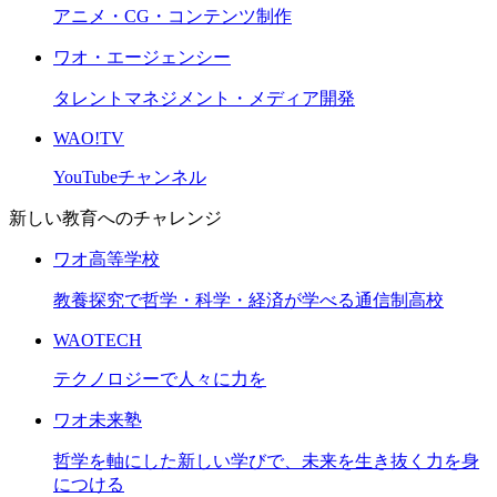
アニメ・CG・コンテンツ制作
ワオ・エージェンシー
タレントマネジメント・メディア開発
WAO!TV
YouTubeチャンネル
新しい教育へのチャレンジ
ワオ高等学校
教養探究で哲学・科学・経済が学べる通信制高校
WAOTECH
テクノロジーで人々に力を
ワオ未来塾
哲学を軸にした新しい学びで、未来を生き抜く力を身
につける