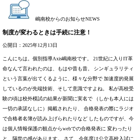
嶋南校からのお知らせ
NEWS
制度が変わるときは手続に注意！
公開日：
2025年12月13日
こんにちは。個別指導Axis嶋南校です。 21世紀に入りIT革
命なんて言われたのは、もはや昔も昔。 シンギュラリティ
という言葉が出てくるように、様々な分野で 加速度的発展
しているのが先端技術、そして意識ですよね。 私が高校受
験の頃は校外模試の結果が新聞に実名で （しかも本人には
一切の承諾なしに）掲載されたり、 合格発表の際にラジオ
で合格者名簿が読み上げられたりなど したものですが、今
は個人情報保護の観点からwebでの合格発表に 変わったり
と、隔世の感があります。 さて、今年度は公立高校入試に