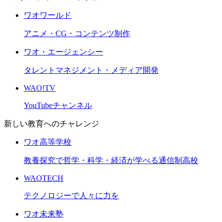
ワオワールド
アニメ・CG・コンテンツ制作
ワオ・エージェンシー
タレントマネジメント・メディア開発
WAO!TV
YouTubeチャンネル
新しい教育へのチャレンジ
ワオ高等学校
教養探究で哲学・科学・経済が学べる通信制高校
WAOTECH
テクノロジーで人々に力を
ワオ未来塾