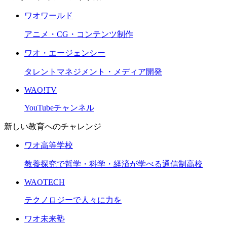
ワオワールド
アニメ・CG・コンテンツ制作
ワオ・エージェンシー
タレントマネジメント・メディア開発
WAO!TV
YouTubeチャンネル
新しい教育へのチャレンジ
ワオ高等学校
教養探究で哲学・科学・経済が学べる通信制高校
WAOTECH
テクノロジーで人々に力を
ワオ未来塾