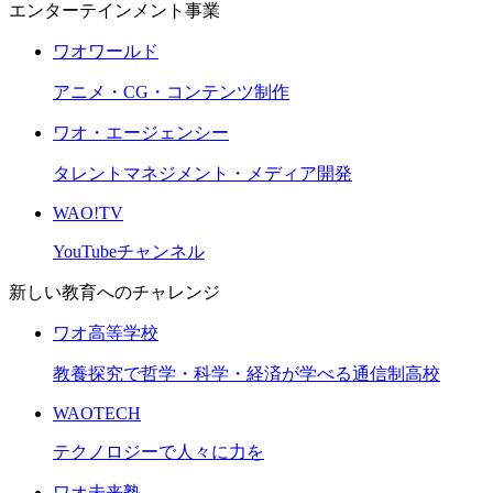
エンターテインメント事業
ワオワールド
アニメ・CG・コンテンツ制作
ワオ・エージェンシー
タレントマネジメント・メディア開発
WAO!TV
YouTubeチャンネル
新しい教育へのチャレンジ
ワオ高等学校
教養探究で哲学・科学・経済が学べる通信制高校
WAOTECH
テクノロジーで人々に力を
ワオ未来塾