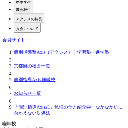
中学生
高校生
アクシスの特長
入会について
会員サイト
個別指導塾Axis（アクシス）｜学習塾・進学塾
京都府の校舎一覧
個別指導Axis 嵯峨校
お知らせ一覧
「個別指導Axis式」勉強の仕方紹介④ なかなか机に
向かえない対処法
嵯峨校