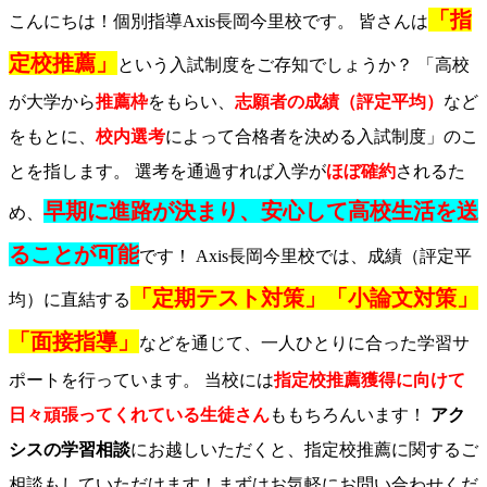
「指
こんにちは！個別指導Axis長岡今里校です。 皆さんは
定校推薦」
という入試制度をご存知でしょうか？ 「高校
が大学から
推薦枠
をもらい、
志願者の成績（評定平均）
など
をもとに、
校内選考
によって合格者を決める入試制度」のこ
とを指します。 選考を通過すれば入学が
ほぼ確約
されるた
早期に進路が決まり、安心して高校生活を送
め、
ることが可能
です！ Axis長岡今里校では、成績（評定平
「定期テスト対策」「小論文対策」
均）に直結する
「面接指導」
などを通じて、一人ひとりに合った学習サ
ポートを行っています。 当校には
指定校推薦獲得に向けて
日々頑張ってくれている生徒さん
ももちろんいます！
アク
シスの学習相談
にお越しいただくと、指定校推薦に関するご
相談もしていただけます！まずはお気軽にお問い合わせくだ