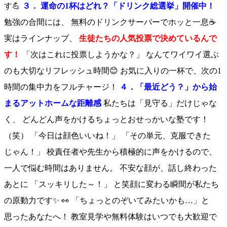
す💪
３． 運命の1杯はどれ？「ドリンク総選挙」開催中！
勉強の合間には、 無料のドリンクサーバーでホッと一息☕
実はラインナップ、
生徒たちの人気投票で決めているんで
す！
「次はこれに投票しようかな？」 なんてワイワイ選ぶ
のも大切なリフレッシュ時間😊 お気に入りの一杯で、次の1
時間の集中力をフルチャージ！
４．「最近どう？」から始
まるアットホームな距離感
私たちは「見守る」だけじゃな
く、 どんどん声をかけるちょっとおせっかいな塾です！
（笑） 「今日は顔色いいね！」 「その単元、克服できた
じゃん！」 校責任者や先生から積極的に声をかけるので、
一人で悩む時間はありません。 不安な顔が、話し終わった
あとに 「スッキリした～！」 と笑顔に変わる瞬間が私たち
の原動力です✨ 👀 「ちょっとのぞいてみたいかも…」と
思ったあなたへ！ 教室見学や無料体験はいつでも大歓迎で