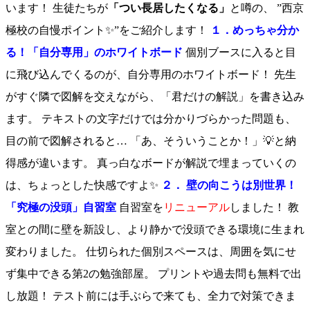
います！ 生徒たちが
「つい長居したくなる」
と噂の、 ”西京
極校の自慢ポイント✨”をご紹介します！
１．めっちゃ分か
る！「自分専用」のホワイトボード
個別ブースに入ると目
に飛び込んでくるのが、自分専用のホワイトボード！ 先生
がすぐ隣で図解を交えながら、「君だけの解説」を書き込み
ます。 テキストの文字だけでは分かりづらかった問題も、
目の前で図解されると… 「あ、そういうことか！」💡と納
得感が違います。 真っ白なボードが解説で埋まっていくの
は、ちょっとした快感ですよ✨
２． 壁の向こうは別世界！
「究極の没頭」自習室
自習室を
リニューアル
しました！ 教
室との間に壁を新設し、より静かで没頭できる環境に生まれ
変わりました。 仕切られた個別スペースは、周囲を気にせ
ず集中できる第2の勉強部屋。 プリントや過去問も無料で出
し放題！ テスト前には手ぶらで来ても、全力で対策できま