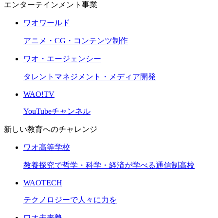
エンターテインメント事業
ワオワールド
アニメ・CG・コンテンツ制作
ワオ・エージェンシー
タレントマネジメント・メディア開発
WAO!TV
YouTubeチャンネル
新しい教育へのチャレンジ
ワオ高等学校
教養探究で哲学・科学・経済が学べる通信制高校
WAOTECH
テクノロジーで人々に力を
ワオ未来塾