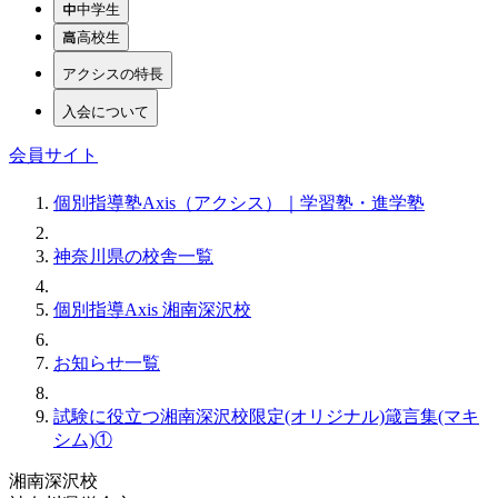
中学生
高校生
アクシスの特長
入会について
会員サイト
個別指導塾Axis（アクシス）｜学習塾・進学塾
神奈川県の校舎一覧
個別指導Axis 湘南深沢校
お知らせ一覧
試験に役立つ湘南深沢校限定(オリジナル)箴言集(マキ
シム)①
湘南深沢校