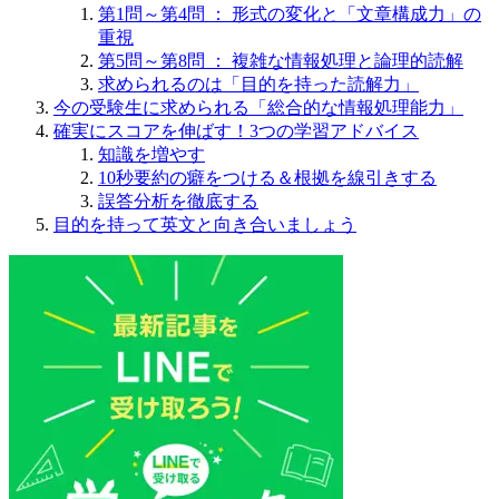
第1問～第4問 ： 形式の変化と「文章構成力」の
重視
第5問～第8問 ： 複雑な情報処理と論理的読解
求められるのは「目的を持った読解力」
今の受験生に求められる「総合的な情報処理能力」
確実にスコアを伸ばす！3つの学習アドバイス
知識を増やす
10秒要約の癖をつける＆根拠を線引きする
誤答分析を徹底する
目的を持って英文と向き合いましょう