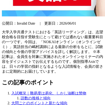
公開日：
Invalid Date
| 更新日：
2026/06/01
大学入学共通テストにおける「英語リーディング」は、志望
校合格を目指す受験生にとって避けては通れない最重要科目
の一つです。今回は、「NOKAIオンライン（オンラインゼ
ミ）」英語担当の嶋村講師による最新の分析をもとに、試験
の傾向と今後の学習アドバイスを詳しく解説します。 ※本
記事は、会員生を対象に実施されたオンラインセミナーの内
容をダイジェストでお伝えするものです。個別指導Axisで
は、日々の学習の指針となるような入試情報を、会員の皆さ
まに定期的にお届けしています。
この記事のポイント
入試概況｜難易度は易化、しかし油断は禁物
語数の推移と傾向
大問ごとのポイントと新たな傾向