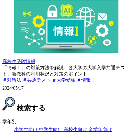
高校生
受験情報
「情報Ⅰ」の対策方法を解説！各大学の大学入学共通テス
ト、新教科の利用状況と対策のポイント
＃対策法
＃共通テスト
＃大学受験
＃情報Ⅰ
2024/05/17
検索する
学年別
小学生向け
中学生向け
高校生向け
全学年向け