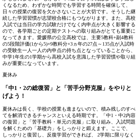
くなるため、わずかな時間でも学習する時間を確保して、
日々の授業の復習を欠かさないことが大切です。そうした継
続した学習習慣が志望校合格にもつながります。また、高校
入試では当日の学力試験だけでなく内申点が大きく影響する
ので、各学期ごとの定期テストへの取り組みがとても重要に
なってきます。愛媛県の公立高校では、主要5教科+副4教科
の5段階評価(1から5)×9教科分×3ヵ年の27点～135点が入試時
の受験生一人一人の内申点の持ち点となっていることから、
中学1年生の1学期から高校入試を意識した学習習慣や取り組
みが重要になっています。
夏休み
「中1・2の
総復習」と
「苦手分
野克服」を
やりと
げよう！
夏休みは長く、学校の授業も進まないので、積み残しのすべ
てを解消できるチャンスといえる時期です。「中1・中2内容
の復習」と「苦手教科・単元の克服」に取り組み、入試問題
を解くための「基礎力」をしっかりと鍛えます。ここで、
しっかりと復習し、反復学習ができれば、 2学期に限りなく