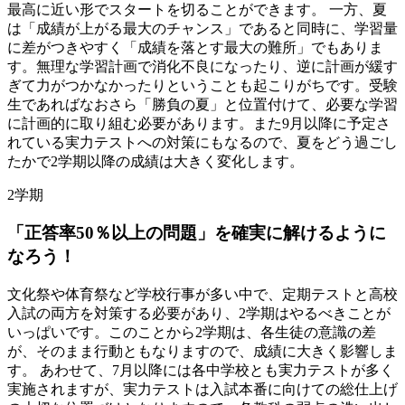
最高に近い形でスタートを切ることができます。 一方、夏
は「成績が上がる最大のチャンス」であると同時に、学習量
に差がつきやすく「成績を落とす最大の難所」でもありま
す。無理な学習計画で消化不良になったり、逆に計画が緩す
ぎて力がつかなかったりということも起こりがちです。受験
生であればなおさら「勝負の夏」と位置付けて、必要な学習
に計画的に取り組む必要があります。また9月以降に予定さ
れている実力テストへの対策にもなるので、夏をどう過ごし
たかで2学期以降の成績は大きく変化します。
2学期
「正答率50％以上の
問題」を
確実に
解けるように
なろう！
文化祭や体育祭など学校行事が多い中で、定期テストと高校
入試の両方を対策する必要があり、2学期はやるべきことが
いっぱいです。このことから2学期は、各生徒の意識の差
が、そのまま行動ともなりますので、成績に大きく影響しま
す。 あわせて、7月以降には各中学校とも実力テストが多く
実施されますが、実力テストは入試本番に向けての総仕上げ