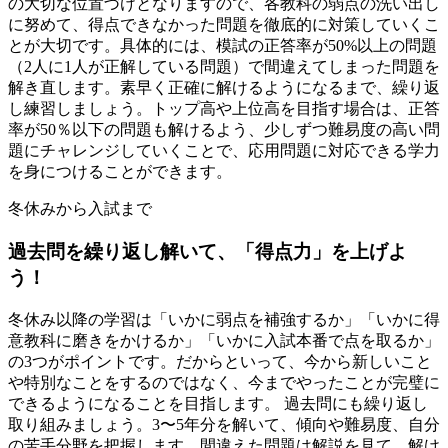
の大切な位置づけとなりますので、各教科の弱点の洗い出し
に努めて、得点できなかった問題を徹底的に対策していくこ
とが大切です。具体的には、模試の正答率が50%以上の問題
（2人に1人が正解している問題）で間違えてしまった問題を
解き直します。素早く正確に解けるようになるまで、繰り返
し練習しましょう。トップ高や上位高を目指す場合は、正答
率が50％以下の問題も解けるよう、少しずつ難易度の高い問
題にチャレンジしていくことで、応用問題に対応できる学力
を身につけることができます。
冬休みから入試まで
過去問を
繰り返し解いて、
「得点力」を
上げよ
う！
冬休み以降の学習は「いかに弱点を補強するか」「いかに得
意教科に磨きをかけるか」「いかに入試本番で点を取るか」
の3つがポイントです。だからといって、今から新しいこと
や特別なことをするのではなく、今までやったことが完璧に
できるようになることを目指します。 過去問にも繰り返し
取り組みましょう。3〜5年分を解いて、傾向や難易度、自分
の苦手分野を把握します。間違えた問題は解説を見て、解け