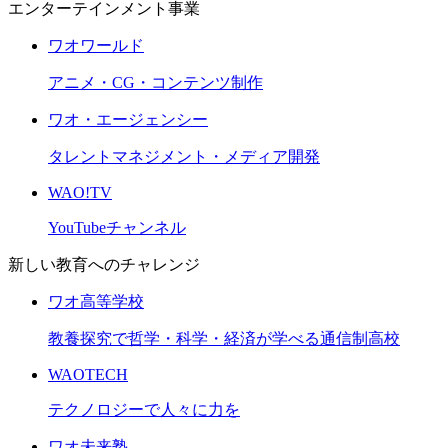
エンターテインメント事業
ワオワールド
アニメ・CG・コンテンツ制作
ワオ・エージェンシー
タレントマネジメント・メディア開発
WAO!TV
YouTubeチャンネル
新しい教育へのチャレンジ
ワオ高等学校
教養探究で哲学・科学・経済が学べる通信制高校
WAOTECH
テクノロジーで人々に力を
ワオ未来塾