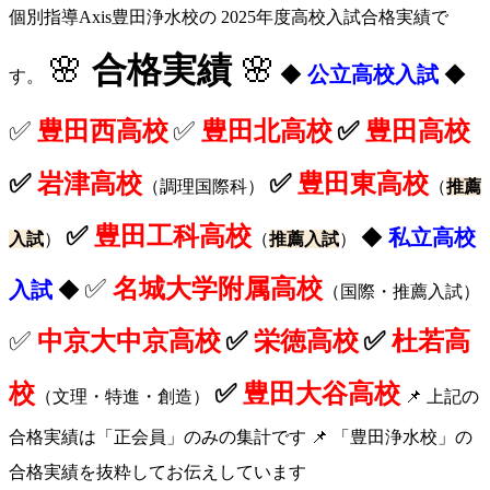
個別指導Axis豊田浄水校の 2025年度高校入試合格実績で
🌸
合格実績
🌸
◆
公立高校入試
◆
す。
✅
豊田西高校
✅
豊田北高校
✅
豊田高校
✅
岩津高校
✅
豊田東高校
（調理国際科）
（
推薦
✅
豊田工科高校
◆
私立高校
入試
）
（
推薦入試
）
✅
名城大学附属高校
入試
◆
（国際・推薦入試）
✅
中京大中京高校
✅
栄徳高校
✅
杜若高
校
✅
豊田大谷高校
（文理・特進・創造）
📌 上記の
合格実績は「正会員」のみの集計です 📌 「豊田浄水校」の
合格実績を抜粋してお伝えしています