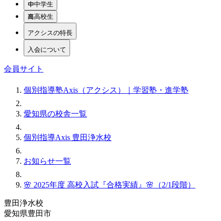
中学生
高校生
アクシスの特長
入会について
会員サイト
個別指導塾Axis（アクシス）｜学習塾・進学塾
愛知県の校舎一覧
個別指導Axis 豊田浄水校
お知らせ一覧
🌸 2025年度 高校入試『合格実績』🌸（2/1段階）
豊田浄水校
愛知県豊田市