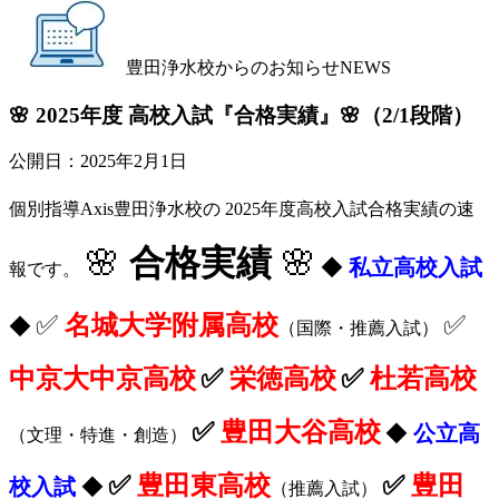
豊田浄水校からのお知らせ
NEWS
🌸 2025年度 高校入試『合格実績』🌸（2/1段階）
公開日：
2025年2月1日
個別指導Axis豊田浄水校の 2025年度高校入試合格実績の速
🌸
合格実績
🌸
◆
私立高校入試
報です。
✅
名城大学附属高校
✅
◆
（国際・推薦入試）
中京大中京高校
✅
栄徳高校
✅
杜若高校
✅
豊田大谷高校
◆
公立高
（文理・特進・創造）
✅
豊田東高校
✅
豊田
校入試
◆
（推薦入試）