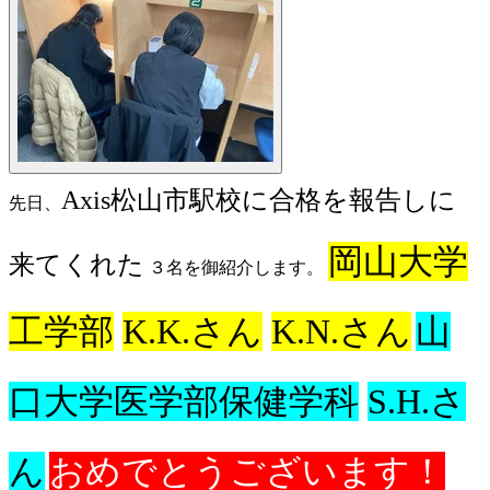
Axis松山市駅校に合格を報告しに
先日、
岡山大学
来てくれた
３名を御紹介します。
工学部
K.K.さん
K.N.さん
山
口大学医学部保健学科
S.H.さ
ん
おめでとうございます！