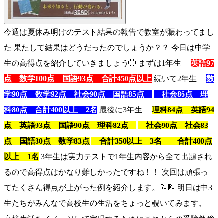
今週は夏休み明けのテスト結果の報告で教室が賑わってまし
た 果たして結果はどうだったのでしょうか？？ 今日は中学
生の高得点を紹介していきましょう💮 まずは1年生
英語97
点 数学100点 国語93点 合計450点以上
続いて2年生
数
学90点 数学92点 社会90点 国語85点
社会86点 理
科80点 合計400以上 2名
最後に3年生
理科84点 英語94
点 英語93点 国語90点 理科82点
社会90点 社会83
点 国語80点 数学83点
合計350以上 3名 合計400点
以上 1名
3年生は実力テストで1年生内容から全て出題され
るので高得点はかなり難しかったですね！！ 次回は頑張っ
てたくさん得点が上がった例を紹介します。📝📝 明日は中3
生たちがみんなで高校生の生活をちょっと覗いてみます。