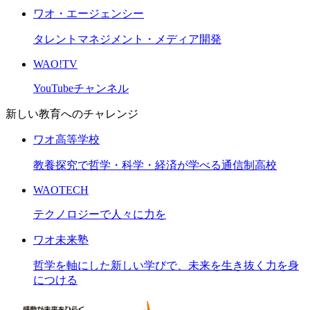
ワオ・エージェンシー
タレントマネジメント・メディア開発
WAO!TV
YouTubeチャンネル
新しい教育へのチャレンジ
ワオ高等学校
教養探究で哲学・科学・経済が学べる通信制高校
WAOTECH
テクノロジーで人々に力を
ワオ未来塾
哲学を軸にした新しい学びで、未来を生き抜く力を身
につける