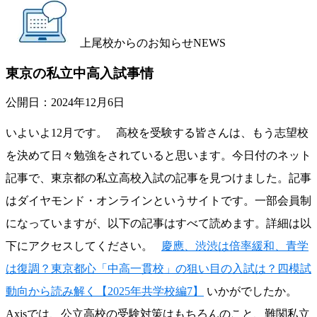
上尾校からのお知らせ
NEWS
東京の私立中高入試事情
公開日：
2024年12月6日
いよいよ12月です。 高校を受験する皆さんは、もう志望校
を決めて日々勉強をされていると思います。今日付のネット
記事で、東京都の私立高校入試の記事を見つけました。記事
はダイヤモンド・オンラインというサイトです。一部会員制
になっていますが、以下の記事はすべて読めます。詳細は以
下にアクセスしてください。
慶應、渋渋は倍率緩和、青学
は復調？東京都心「中高一貫校」の狙い目の入試は？四模試
動向から読み解く【2025年共学校編7】
いかがでしたか。
Axisでは、公立高校の受験対策はもちろんのこと、難関私立