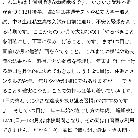
こんにちは！個別指導Axis嵯峨校です。 いよいよ受験本番
が近づく12月後半。 高3生は共通テストや私立大学一般入
試、中３生は私立高校入試が目前に迫り、不安と緊張が高ま
る時期です。 ここからの1か月で大切なのは「やるべきこと
を明確にし、丁寧に積み上げること」です。 まず1つ目は、
直前1か月の勉強計画を立てること。 これまでの模試や過去
問の結果から、科目ごとの弱点を整理し、年末までに仕上げ
る範囲を具体的に決めておきましょう！ 2つ目は、体調とメ
ンタルの管理。 焦りや不安は誰にでもありますが、「でき
ることを確実にやる」ことで気持ちは落ち着いていきます。
1日の終わりに小さな達成を振り返る習慣がおすすめです
よ！ そして3つ目は、年末年始の過ごし方の準備。 嵯峨校は
12/28(日)～1/5(月)は休校期間となり、その間は自習室が利用
できません。 だからこそ、家庭で取り組む教材・過去問・