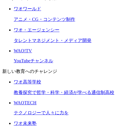
ワオワールド
アニメ・CG・コンテンツ制作
ワオ・エージェンシー
タレントマネジメント・メディア開発
WAO!TV
YouTubeチャンネル
新しい教育へのチャレンジ
ワオ高等学校
教養探究で哲学・科学・経済が学べる通信制高校
WAOTECH
テクノロジーで人々に力を
ワオ未来塾