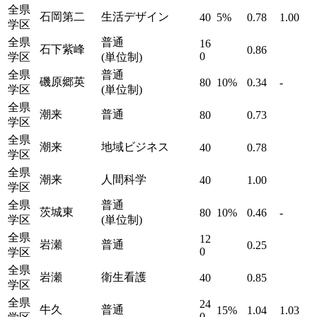
全県
石岡第二
生活デザイン
40
5%
0.78
1.00
学区
全県
普通
16
石下紫峰
0.86
0
学区
(単位制)
全県
普通
磯原郷英
80
10%
0.34
-
学区
(単位制)
全県
潮来
普通
80
0.73
学区
全県
潮来
地域ビジネス
40
0.78
学区
全県
潮来
人間科学
40
1.00
学区
全県
普通
茨城東
80
10%
0.46
-
学区
(単位制)
全県
12
岩瀬
普通
0.25
0
学区
全県
岩瀬
衛生看護
40
0.85
学区
全県
24
牛久
普通
15%
1.04
1.03
0