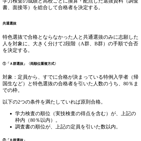
学力検査の成績と高校ごとに換算・配点した選抜資料（調査
書、面接等）を総合して合格者を決定する。
共通選抜
特色選抜で合格とならなかった人と共通選抜のみに志願した
人を対象に、大きく分けて2段階（A群、B群）の手順で合否
を決定する。
①「Ａ群選抜」〈両順位重複方式〉
対象：定員から、すでに合格が決まっている特例入学者（帰
国生など）と特色選抜の合格者を引いた人数のうち、80％ま
での枠。
以下の2つの条件を満たしていれば原則合格。
学力検査の順位（実技検査の得点を含む）が、上記の
枠内（80％以内）。
調査書の順位が、上記の定員を引いた数以内。
②「Ｂ群選抜」