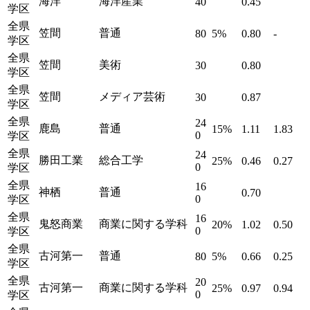
海洋
海洋産業
40
0.45
学区
全県
笠間
普通
80
5%
0.80
-
学区
全県
笠間
美術
30
0.80
学区
全県
笠間
メディア芸術
30
0.87
学区
全県
24
鹿島
普通
15%
1.11
1.83
0
学区
全県
24
勝田工業
総合工学
25%
0.46
0.27
0
学区
全県
16
神栖
普通
0.70
0
学区
全県
16
鬼怒商業
商業に関する学科
20%
1.02
0.50
0
学区
全県
古河第一
普通
80
5%
0.66
0.25
学区
全県
20
古河第一
商業に関する学科
25%
0.97
0.94
0
学区