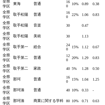
全県
16
東海
普通
10%
0.89
0.38
0
学区
全県
16
取手松陽
普通
22%
1.06
0.83
0
学区
全県
取手松陽
音楽
30
0.47
学区
全県
取手松陽
美術
30
1.13
学区
全県
24
取手第一
総合
15%
1.12
0.67
0
学区
全県
12
取手第二
普通
20%
1.29
0.83
0
学区
全県
取手第二
家政
40
5%
1.28
0.50
学区
全県
16
那珂
普通
15%
1.04
1.25
0
学区
全県
那珂湊
普通
40
10%
0.33
-
学区
全県
那珂湊
商業に関する学科
80
10%
0.71
0.63
学区