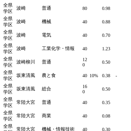
全県
波崎
普通
80
0.98
学区
全県
波崎
機械
40
0.88
学区
全県
波崎
電気
40
0.70
学区
全県
波崎
工業化学・情報
40
1.23
学区
全県
12
波崎柳川
普通
0.50
0
学区
全県
坂東清風
農と食
40
10%
0.38
-
学区
全県
16
坂東清風
総合
0.50
0
学区
全県
常陸大宮
普通
40
0.35
学区
全県
常陸大宮
商業
40
0.08
学区
全県
常陸大宮
機械・情報技術
40
0.30