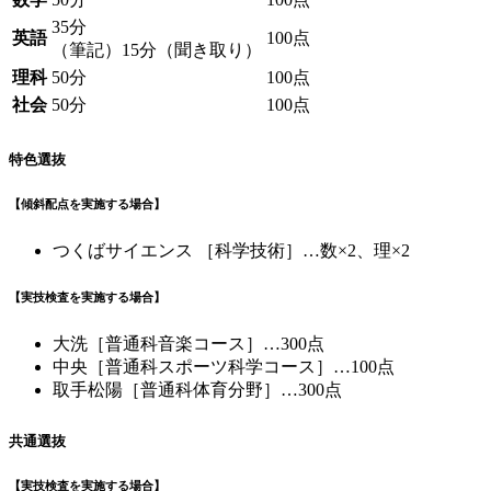
35分
英語
100点
（筆記）15分（聞き取り）
理科
50分
100点
社会
50分
100点
特色選抜
【傾斜配点を実施する場合】
つくばサイエンス ［科学技術］…数×2、理×2
【実技検査を実施する場合】
大洗［普通科音楽コース］…300点
中央［普通科スポーツ科学コース］…100点
取手松陽［普通科体育分野］…300点
共通選抜
【実技検査を実施する場合】