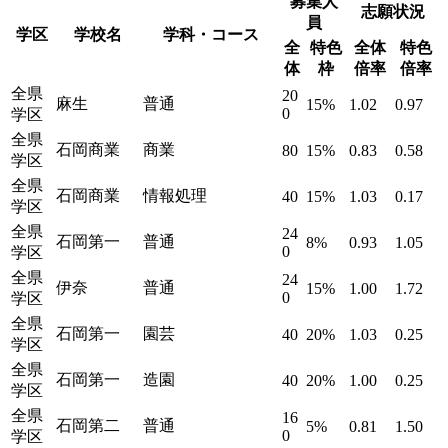
募集人
志願状況
員
学区
学校名
学科・コース
全
特色
全体
特色
体
枠
倍率
倍率
全県
20
麻生
普通
15%
1.02
0.97
0
学区
全県
石岡商業
商業
80
15%
0.83
0.58
学区
全県
石岡商業
情報処理
40
15%
1.03
0.17
学区
全県
24
石岡第一
普通
8%
0.93
1.05
0
学区
全県
24
伊奈
普通
15%
1.00
1.72
0
学区
全県
石岡第一
園芸
40
20%
1.03
0.25
学区
全県
石岡第一
造園
40
20%
1.00
0.25
学区
全県
16
石岡第二
普通
5%
0.81
1.50
0
学区