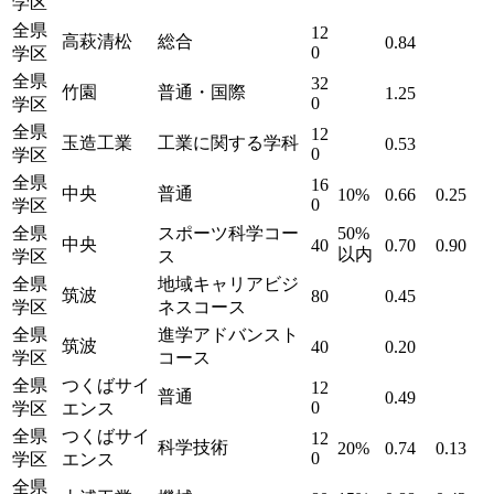
学区
全県
12
高萩清松
総合
0.84
0
学区
全県
32
竹園
普通・国際
1.25
0
学区
全県
12
玉造工業
工業に関する学科
0.53
0
学区
全県
16
中央
普通
10%
0.66
0.25
0
学区
全県
スポーツ科学コー
50%
中央
40
0.70
0.90
以内
学区
ス
全県
地域キャリアビジ
筑波
80
0.45
学区
ネスコース
全県
進学アドバンスト
筑波
40
0.20
学区
コース
全県
つくばサイ
12
普通
0.49
0
学区
エンス
全県
つくばサイ
12
科学技術
20%
0.74
0.13
0
学区
エンス
全県