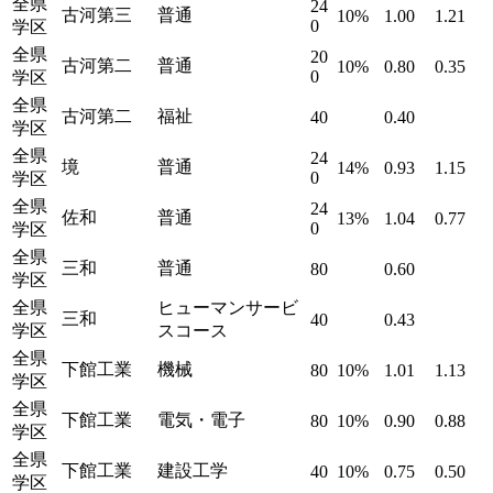
全県
24
古河第三
普通
10%
1.00
1.21
0
学区
全県
20
古河第二
普通
10%
0.80
0.35
0
学区
全県
古河第二
福祉
40
0.40
学区
全県
24
境
普通
14%
0.93
1.15
0
学区
全県
24
佐和
普通
13%
1.04
0.77
0
学区
全県
三和
普通
80
0.60
学区
全県
ヒューマンサービ
三和
40
0.43
学区
スコース
全県
下館工業
機械
80
10%
1.01
1.13
学区
全県
下館工業
電気・電子
80
10%
0.90
0.88
学区
全県
下館工業
建設工学
40
10%
0.75
0.50
学区