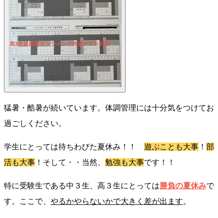
猛暑・酷暑が続いています。体調管理には十分気をつけてお
過ごしください。
学生にとっては待ちわびた夏休み！！
遊ぶことも大事
！
部
活も大事
！そして・・当然、
勉強も大事
です！！
特に受験生である中３生、高３生にとっては
勝負の夏休み
で
す。ここで、
やるかやらないかで大きく差が出ます
。