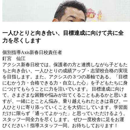
一人
ひとりと
向き合い、
目標達成に
向けて
共に
全
力を
尽くします
個別指導Axis
新春日校
責任者
釘宮 仙江
アクシス新春日校では、保護者の方と連携しながら子どもた
ちと向き合い、一人ひとりの成績アップ・志望校合格の実現
を目指します。また、アクシスの３つの基軸である、「目標
にむかう力・合格できる力・自立した心」を子どもたちに身
につけてもらうことに力を注いでいます。 目標達成に向け
て、さまざまな困難や悩みが出てくることもあるかと思いま
すが、一緒にとことん悩み、乗り越えられたときは喜び、一
人ひとりに寄り添っていくことを大切にしています。学習面
だけに限らず「通ってよかった」と思っていただけるよう、
スタッフ一同全力を尽くします。 ぜひ一度校舎に足をお運
びください！指導スタッフ一同、お待ちしております！