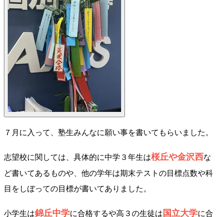
７月に入って、塾生みんなに願い事を書いてもらいました。
桜丘や金沢西
志望校に関しては、具体的に中学３年生は
な
ど書いてあるものや、他の学年は期末テストの目標点数や科
目をしぼっての目標が書いてありました。
錦丘中学
国立大学
小学生は
に合格するや高３の生徒は
に合