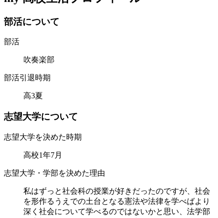
部
活
に
つ
い
て
部活
吹奏楽部
部活引退時期
高3夏
志
望
大
学
に
つ
い
て
志望大学を決めた時期
高校1年7月
志望大学・学部を決めた理由
私はずっと社会科の授業が好きだったのですが、社会
を形作るうえでの土台となる憲法や法律を学べばより
深く社会について学べるのではないかと思い、法学部