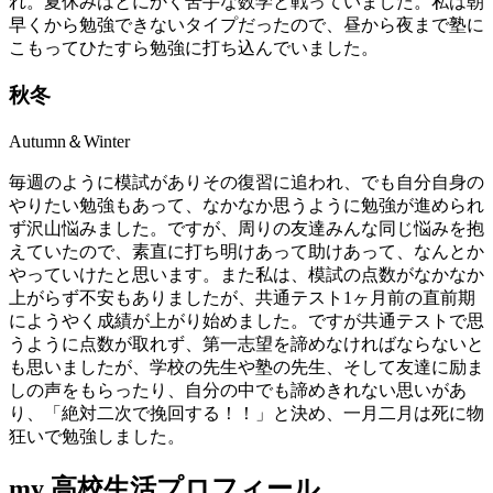
れ。夏休みはとにかく苦手な数学と戦っていました。私は朝
早くから勉強できないタイプだったので、昼から夜まで塾に
こもってひたすら勉強に打ち込んでいました。
秋
冬
Autumn＆Winter
毎週のように模試がありその復習に追われ、でも自分自身の
やりたい勉強もあって、なかなか思うように勉強が進められ
ず沢山悩みました。ですが、周りの友達みんな同じ悩みを抱
えていたので、素直に打ち明けあって助けあって、なんとか
やっていけたと思います。また私は、模試の点数がなかなか
上がらず不安もありましたが、共通テスト1ヶ月前の直前期
にようやく成績が上がり始めました。ですが共通テストで思
うように点数が取れず、第一志望を諦めなければならないと
も思いましたが、学校の先生や塾の先生、そして友達に励ま
しの声をもらったり、自分の中でも諦めきれない思いがあ
り、「絶対二次で挽回する！！」と決め、一月二月は死に物
狂いで勉強しました。
my 高校生活プロフィール