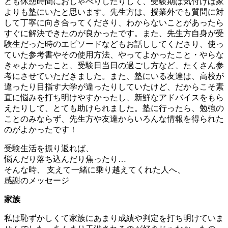
とも休憩時間におしゃべりしたりして、受験期は気付けば家
よりも塾にいたと思います。先生方は、授業外でも質問に対
して丁寧に向き合ってくださり、わからないことがあったら
すぐに解決できたのが良かったです。また、先生方自身が受
験生だった時のエピソードなどもお話ししてくださり、使っ
ていた参考書やその使用方法、やってよかったこと・やらな
きゃよかったこと、受験日当日の過ごし方など、たくさん参
考にさせていただきました。また、塾にいる友達は、高校が
違ったり目指す大学が違ったりしていたけど、だからこそ素
直に悩みを打ち明けやすかったし、新鮮なアドバイスをもら
えたりして、とても助けられました。塾に行ったら、勉強の
ことのみならず、先生方や友達からいろんな情報を得られた
のがよかったです！
受験生活を振り返れば、
悩んだり落ち込んだり焦ったり…
そんな時、
支えて
一緒に乗り越えてくれた人へ、
感謝のメッセージ
家族
私は恥ずかしくて家族にあまり成績や判定を打ち明けていま