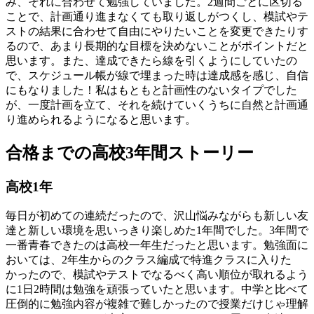
み、それに合わせて勉強していました。2週間ごとに区切る
ことで、計画通り進まなくても取り返しがつくし、模試やテ
ストの結果に合わせて自由にやりたいことを変更できたりす
るので、あまり長期的な目標を決めないことがポイントだと
思います。また、達成できたら線を引くようにしていたの
で、スケジュール帳が線で埋まった時は達成感を感じ、自信
にもなりました！私はもともと計画性のないタイプでした
が、一度計画を立て、それを続けていくうちに自然と計画通
り進められるようになると思います。
合格までの高校3年間ストーリー
高
校
1
年
毎日が初めての連続だったので、沢山悩みながらも新しい友
達と新しい環境を思いっきり楽しめた1年間でした。3年間で
一番青春できたのは高校一年生だったと思います。勉強面に
おいては、2年生からのクラス編成で特進クラスに入りた
かったので、模試やテストでなるべく高い順位が取れるよう
に1日2時間は勉強を頑張っていたと思います。中学と比べて
圧倒的に勉強内容が複雑で難しかったので授業だけじゃ理解