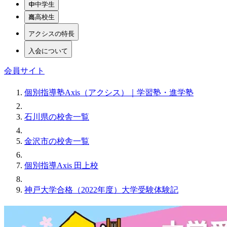
中学生
高校生
アクシスの特長
入会について
会員サイト
個別指導塾Axis（アクシス）｜学習塾・進学塾
石川県の校舎一覧
金沢市の校舎一覧
個別指導Axis 田上校
神戸大学合格（2022年度）大学受験体験記