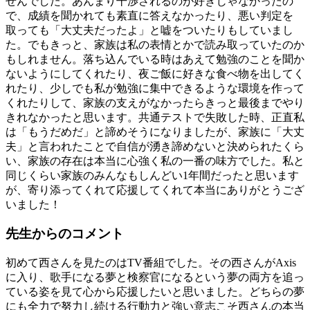
せんでした。あんまり干渉されるのが好きじゃなかったの
で、成績を聞かれても素直に答えなかったり、悪い判定を
取っても「大丈夫だったよ」と嘘をついたりもしていまし
た。でもきっと、家族は私の表情とかで読み取っていたのか
もしれません。落ち込んでいる時はあえて勉強のことを聞か
ないようにしてくれたり、夜ご飯に好きな食べ物を出してく
れたり、少しでも私が勉強に集中できるような環境を作って
くれたりして、家族の支えがなかったらきっと最後までやり
きれなかったと思います。共通テストで失敗した時、正直私
は「もうだめだ」と諦めそうになりましたが、家族に「大丈
夫」と言われたことで自信が湧き諦めないと決められたくら
い、家族の存在は本当に心強く私の一番の味方でした。私と
同じくらい家族のみんなもしんどい1年間だったと思います
が、寄り添ってくれて応援してくれて本当にありがとうござ
いました！
先
生
か
ら
の
コ
メ
ン
ト
初めて西さんを見たのはTV番組でした。その西さんがAxis
に入り、歌手になる夢と検察官になるという夢の両方を追っ
ている姿を見て心から応援したいと思いました。どちらの夢
にも全力で努力し続ける行動力と強い意志こそ西さんの本当