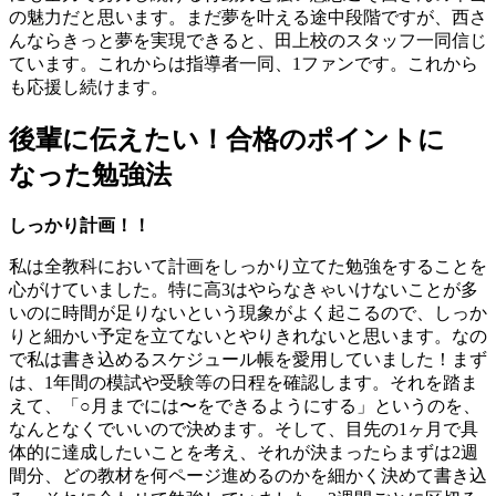
の魅力だと思います。まだ夢を叶える途中段階ですが、西さ
んならきっと夢を実現できると、田上校のスタッフ一同信じ
ています。これからは指導者一同、1ファンです。これから
も応援し続けます。
後輩に伝えたい！合格のポイントに
なった勉強法
しっかり計画！！
私は全教科において計画をしっかり立てた勉強をすることを
心がけていました。特に高3はやらなきゃいけないことが多
いのに時間が足りないという現象がよく起こるので、しっか
りと細かい予定を立てないとやりきれないと思います。なの
で私は書き込めるスケジュール帳を愛用していました！まず
は、1年間の模試や受験等の日程を確認します。それを踏ま
えて、「○月までには〜をできるようにする」というのを、
なんとなくでいいので決めます。そして、目先の1ヶ月で具
体的に達成したいことを考え、それが決まったらまずは2週
間分、どの教材を何ページ進めるのかを細かく決めて書き込