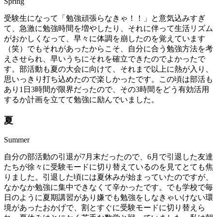
Spring
受験生になって「勉強頑張らなきゃ！！」と意気込みすぎ
て、急激に勉強時間を増やしたり、それに伴って生活リズム
がおかしくなって、早々に体調を崩したのを覚えています
（笑）でもそれがあったからこそ、自分に合う勉強方法を考
えさせられ、早いうちにそれを確立できたのでよかったで
す。部活動も夏の大会に向けて、それまで以上に熱が入り、
思いっきり打ち込めたので楽しかったです。この頃は部活も
あり1日3時間が限界だったので、その3時間をどう有効活用
するか計画を立てて勉強に励んでいました。
夏
Summer
自分の部活動の引退が7月末だったので、6月で引退した友達
たちが徐々に受験モードに切り替えているのを見てとても焦
りました。引退した頃には夏休みが始まっていたのですが、
なかなか勉強に集中できなくて辛かったです。でも学校で毎
日のように夏期講習があり嫌でも勉強をしなきゃいけない環
境があったおかげで、割とすぐに受験モードに切り替えら