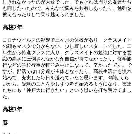
しきれなかったのが大変でした。でもそれは周りの友達たち
も同じだったので、みんなで悩みを共有しあったり、勉強を
教え合ったりして乗り越えられました。
高
校
2
年
コロナウイルスの影響で三ヶ月の休校があり、クラスメイト
の顔もマスクで分からない、少し寂しいスタートでした。二
年生から特進クラスに入り、クラスメイトの勉強に対する意
識の高さに圧倒されなかなか自信が持てなかったり、修学旅
行などの学校行事が軒並み中止になって、辛かったです。で
すが、部活では自分達が主体となったり、高校生活にも慣れ
始めて、充実した毎日を送れていたと思います。3学期くら
いから、受験のことを少しずつ考え始めるようになり、友達
たちにも「神戸大に行きたい」という思いを打ち明けてまし
た。
高
校
3
年
春