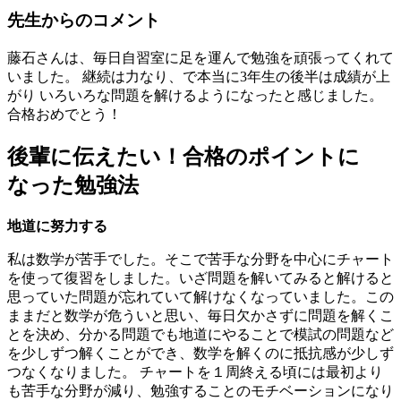
先
生
か
ら
の
コ
メ
ン
ト
藤石さんは、毎日自習室に足を運んで勉強を頑張ってくれて
いました。 継続は力なり、で本当に3年生の後半は成績が上
がり いろいろな問題を解けるようになったと感じました。
合格おめでとう！
後輩に伝えたい！合格のポイントに
なった勉強法
地道に努力する
私は数学が苦手でした。そこで苦手な分野を中心にチャート
を使って復習をしました。いざ問題を解いてみると解けると
思っていた問題が忘れていて解けなくなっていました。この
ままだと数学が危ういと思い、毎日欠かさずに問題を解くこ
とを決め、分かる問題でも地道にやることで模試の問題など
を少しずつ解くことができ、数学を解くのに抵抗感が少しず
つなくなりました。 チャートを１周終える頃には最初より
も苦手な分野が減り、勉強することのモチベーションになり