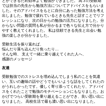
とができるため効率よく勉強ができました。 高３の受験期
では担当の先生から勉強方法についてアドバイスをもらいま
した。そのアドバイスをもとに自分にあった勉強方法を考え
出しました。勉強で疲れているときも先生と話すことでリフ
レッシュになり、次の日からの勉強の活力になりました。分
からない問題の質問も私が分かるまで色々な伝え方で分かり
やすく教えてくれました。 私は信頼できる先生と出会い勉
強の楽しさが分かりました。
受験生活を振り返れば、
悩んだり落ち込んだり焦ったり…
そんな時、
支えて
一緒に乗り越えてくれた人へ、
感謝のメッセージ
友達
受験勉強でのストレスを埋め込んでしまう私のことを気遣
い、互いの趣味の話やどうでもいいような話をしてくれたの
がうれしかったです。優しく寄り添ってくれたり、アドバイ
スをくれたことで勉強のモチベーションにもなりました。お
かげでつらい受験期を乗り越えることができ、良い思い出に
なりました。 高校生活で最も濃い思い出になりました。