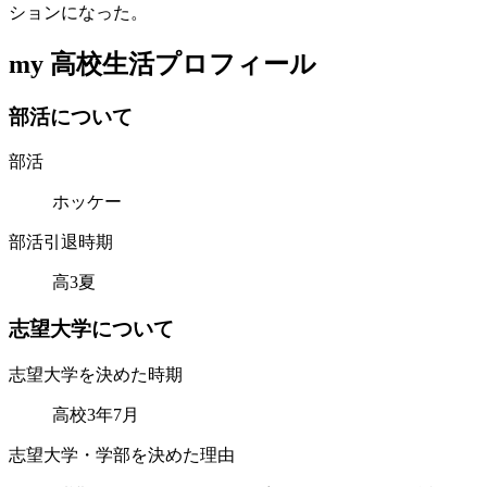
ションになった。
my 高校生活プロフィール
部
活
に
つ
い
て
部活
ホッケー
部活引退時期
高3夏
志
望
大
学
に
つ
い
て
志望大学を決めた時期
高校3年7月
志望大学・学部を決めた理由