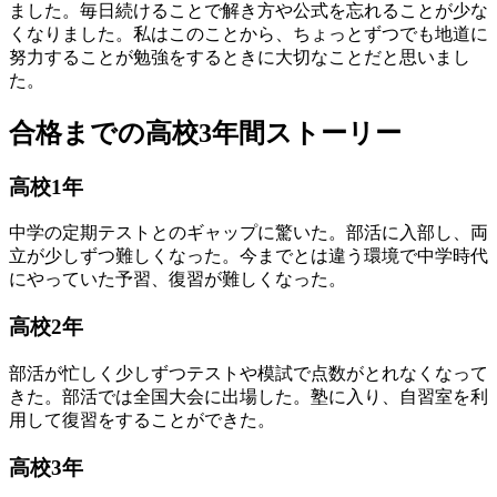
ました。毎日続けることで解き方や公式を忘れることが少な
くなりました。私はこのことから、ちょっとずつでも地道に
努力することが勉強をするときに大切なことだと思いまし
た。
合格までの高校3年間ストーリー
高
校
1
年
中学の定期テストとのギャップに驚いた。部活に入部し、両
立が少しずつ難しくなった。今までとは違う環境で中学時代
にやっていた予習、復習が難しくなった。
高
校
2
年
部活が忙しく少しずつテストや模試で点数がとれなくなって
きた。部活では全国大会に出場した。塾に入り、自習室を利
用して復習をすることができた。
高
校
3
年