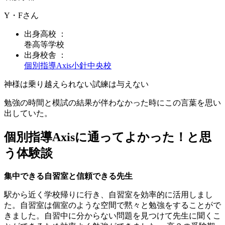
Y・F
さん
出身
高校
：
巻高等学校
出身校舎 ：
個別指導Axis
小針中央校
神様は乗り越えられない試練は与えない
勉強の時間と模試の結果が伴わなかった時にこの言葉を思い
出していた。
個別指導Axisに通ってよかった！と思
う体験談
集中できる自習室と信頼できる先生
駅から近く学校帰りに行き、自習室を効率的に活用しまし
た。自習室は個室のような空間で黙々と勉強をすることがで
きました。自習中に分からない問題を見つけて先生に聞くこ