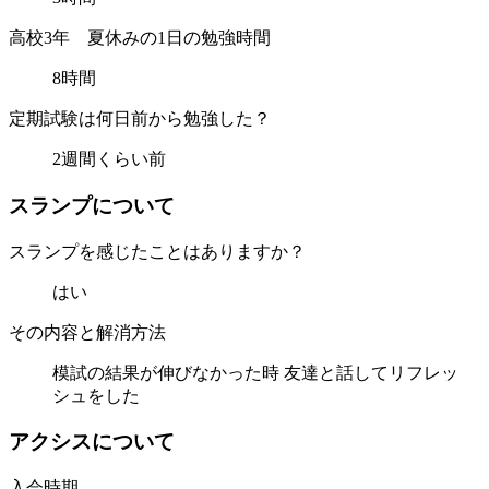
高校3年 夏休みの1日の勉強時間
8時間
定期試験は何日前から勉強した？
2週間くらい前
ス
ラ
ン
プ
に
つ
い
て
スランプを感じたことはありますか？
はい
その内容と解消方法
模試の結果が伸びなかった時 友達と話してリフレッ
シュをした
ア
ク
シ
ス
に
つ
い
て
入会時期